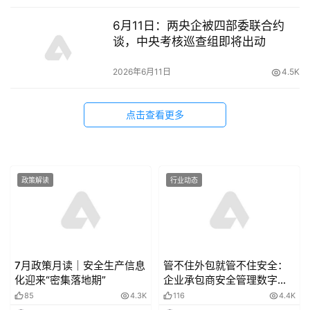
6月11日：两央企被四部委联合约
谈，中央考核巡查组即将出动
2026年6月11日
4.5K
点击查看更多
政策解读
行业动态
7月政策月读｜安全生产信息
管不住外包就管不住安全：
化迎来“密集落地期”
企业承包商安全管理数字化
转型的四个断点与合围之道
85
4.3K
116
4.4K