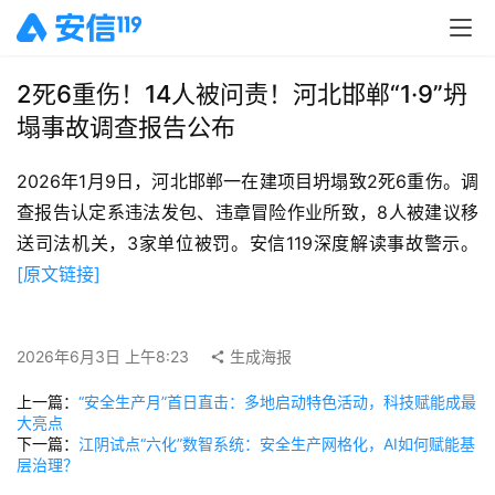
2死6重伤！14人被问责！河北邯郸“1·9”坍
塌事故调查报告公布
2026年1月9日，河北邯郸一在建项目坍塌致2死6重伤。调
查报告认定系违法发包、违章冒险作业所致，8人被建议移
送司法机关，3家单位被罚。安信119深度解读事故警示。 
[原文链接]
2026年6月3日 上午8:23
生成海报
上一篇：
“安全生产月”首日直击：多地启动特色活动，科技赋能成最
大亮点
下一篇：
江阴试点“六化”数智系统：安全生产网格化，AI如何赋能基
层治理？