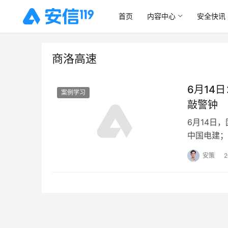
首页
内容中心
安全快讯
商洛高速
6月14
案例学习
敲警钟
6月14日
中国电建；
安策