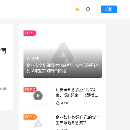
投稿
”再
4.9K
企业安全培训数字化转型：从“纸质签到”
、
到“AI陪练”的四个阶段
。
4.4K
让安全知识真正“活”起
来、“动”起来。《跟着专
家去逛gai》
4.9K
企业如何构建自己的安全
生产法规知识库？