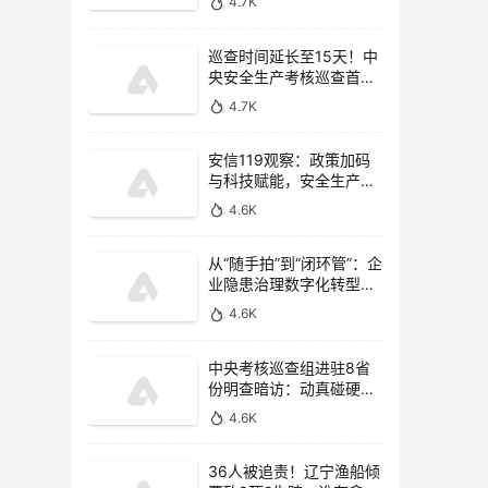
4.7K
巡查时间延长至15天！中
央安全生产考核巡查首次
开展监管执法专项检查
4.7K
安信119观察：政策加码
与科技赋能，安全生产信
息化驶入“快车道”
4.6K
从“随手拍”到“闭环管”：企
业隐患治理数字化转型的
四个关键
4.6K
中央考核巡查组进驻8省
份明查暗访：动真碰硬，
重拳惩治非法违法行为
4.6K
36人被追责！辽宁渔船倾