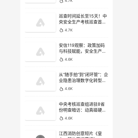
4.7K
巡查时间延长至15天！中
央安全生产考核巡查首次
开展监管执法专项检查
4.7K
安信119观察：政策加码
与科技赋能，安全生产信
息化驶入“快车道”
4.6K
从“随手拍”到“闭环管”：企
业隐患治理数字化转型的
四个关键
4.6K
中央考核巡查组进驻8省
份明查暗访：动真碰硬，
重拳惩治非法违法行为
4.6K
江西消防创意短片《皇