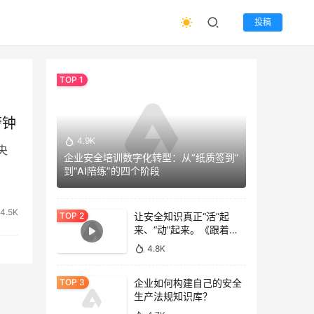
投稿
警钟
4.9K
央
企业安全培训数字化转型：从“纸质签到”
到“AI陪练”的四个阶段
4.5K
让安全知识真正“活”起
来、“动”起来。《跟着专
家去逛gai》
4.8K
企业如何构建自己的安全
生产法规知识库？