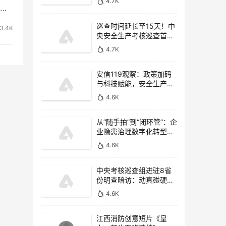
4.7K
隐
巡查时间延长至15天！中
3.4K
央安全生产考核巡查首次
开展监管执法专项检查
4.7K
安信119观察：政策加码
与科技赋能，安全生产信
息化驶入“快车道”
4.6K
从“随手拍”到“闭环管”：企
业隐患治理数字化转型的
四个关键
4.6K
中央考核巡查组进驻8省
份明查暗访：动真碰硬，
重拳惩治非法违法行为
4.6K
江西消防创意短片《皇