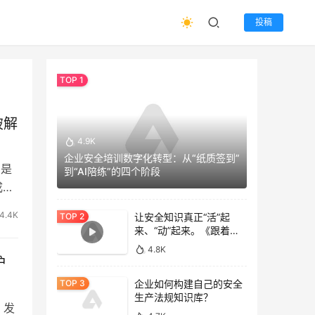
投稿
破解
4.9K
企业安全培训数字化转型：从“纸质签到”
为是
到“AI陪练”的四个阶段
成为
4.4K
让安全知识真正“活”起
来、“动”起来。《跟着专
家去逛gai》
4.8K
护
企业如何构建自己的安全
生产法规知识库？
》发