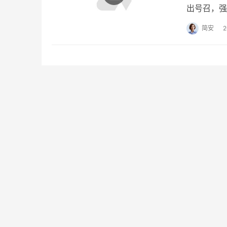
出号召，强
患排查，共
简安