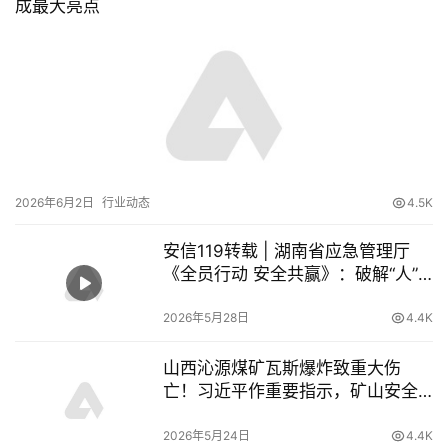
成最大亮点
2026年6月2日
行业动态
4.5K
安信119转载 | 湖南省应急管理厅
《全员行动 安全共赢》：破解“人”
的不安全行为，让员工成为安全“第
一责任人”
2026年5月28日
4.4K
山西沁源煤矿瓦斯爆炸致重大伤
亡！习近平作重要指示，矿山安全
再敲警钟
2026年5月24日
4.4K