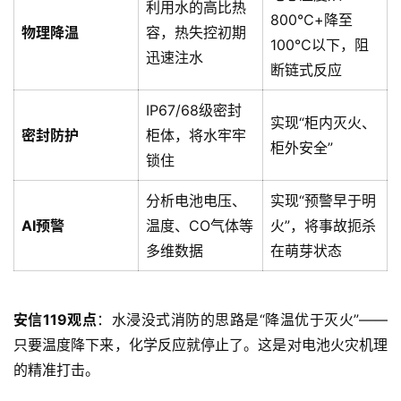
利用水的高比热
800℃+降至
物理降温
容，热失控初期
100℃以下，阻
迅速注水
断链式反应
IP67/68级密封
实现“柜内灭火、
密封防护
柜体，将水牢牢
柜外安全”
锁住
分析电池电压、
实现“预警早于明
AI预警
温度、CO气体等
火”，将事故扼杀
多维数据
在萌芽状态
安信119观点
：水浸没式消防的思路是“降温优于灭火”——
只要温度降下来，化学反应就停止了。这是对电池火灾机理
的精准打击。