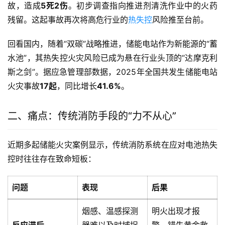
故，造成
5死2伤
。初步调查指向推进剂清洗作业中的火药
残留。这起事故再次将高危行业的
热失控
风险推至台前。
回看国内，随着“双碳”战略推进，储能电站作为新能源的“蓄
水池”，其热失控火灾风险已成为悬在行业头顶的“达摩克利
斯之剑”。据应急管理部数据，2025年全国共发生储能电站
火灾事故
17起
，同比增长
41.6%
。
二、痛点：传统消防手段的“力不从心”
近期多起储能火灾案例显示，传统消防系统在应对电池热失
控时往往存在致命短板：
问题
表现
后果
烟感、温感探测
明火出现才报
反应滞后
器难以及时捕捉
警，错失黄金救