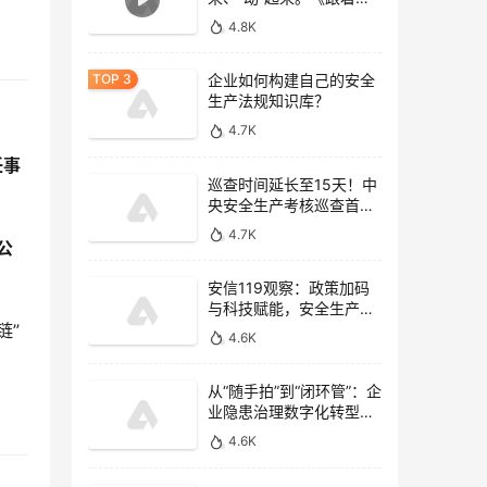
家去逛gai》
4.8K
企业如何构建自己的安全
生产法规知识库？
4.7K
任事
巡查时间延长至15天！中
央安全生产考核巡查首次
开展监管执法专项检查
4.7K
公
安信119观察：政策加码
与科技赋能，安全生产信
息化驶入“快车道”
链”
4.6K
从“随手拍”到“闭环管”：企
业隐患治理数字化转型的
四个关键
4.6K