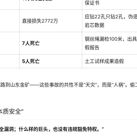
保证书
应钻22孔只钻2孔，伪
直接损失2772万
岩芯数据
钢丝绳漏检100米，出
7人死亡
假报告
5人死亡
土工试样成果造假
路到山东金矿——这些事故的共性不是“天灾”，而是“人祸”。偷
本质安全”
全漏洞；什么样的巨头，也没有违规豁免特权。”