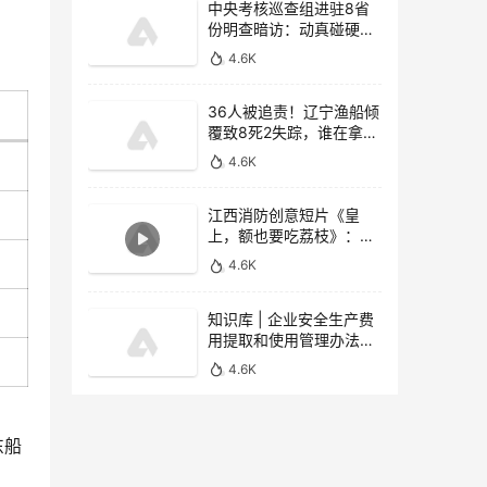
中央考核巡查组进驻8省
份明查暗访：动真碰硬，
重拳惩治非法违法行为
4.6K
36人被追责！辽宁渔船倾
覆致8死2失踪，谁在拿生
命当儿戏？
4.6K
江西消防创意短片《皇
上，额也要吃荔枝》：5
天6000万播放！口诀“一
4.6K
甩两接拧到底”
知识库 | 企业安全生产费
用提取和使用管理办法
（2026版）核心解读
4.6K
东船
。