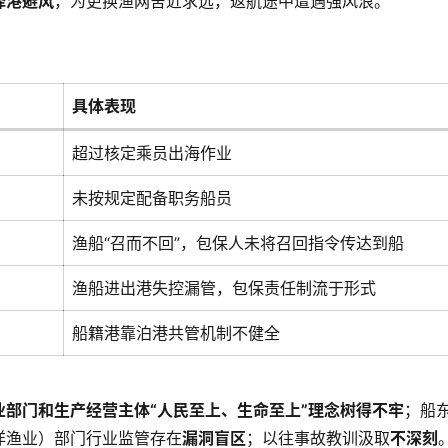
择港避风
，为更换渔网舍近求远，返航途中遭遇强风浪
。
具体表现
超过核定乘员出海作业
未按规定配备职务船员
渔船“召而不回”，包保人未将召回指令传达到船
渔船进出港失控漏管，包保责任制流于形式
船籍港靠泊港共管机制不健全
业部门和生产经营主体“人民至上、生命至上”理念树得不牢
；船
洋渔业）部门行业监管存在
漏洞盲区
；以往事故教训汲取
不深刻