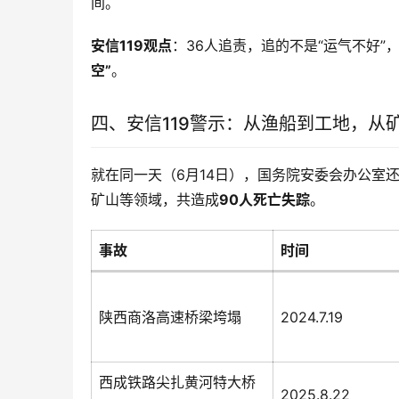
间。
安信119观点
：36人追责，追的不是“运气不好”
空”
。
四、安信119警示：从渔船到工地，从
就在同一天（6月14日），国务院安委会办公室
矿山等领域，共造成
90人死亡失踪
。
事故
时间
陕西商洛高速桥梁垮塌
2024.7.19
西成铁路尖扎黄河特大桥
2025.8.22