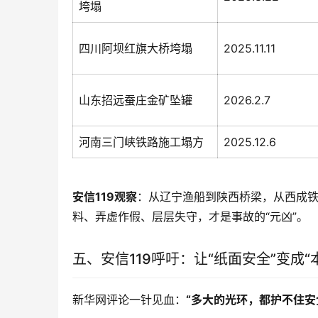
垮塌
四川阿坝红旗大桥垮塌
2025.11.11
山东招远蚕庄金矿坠罐
2026.2.7
河南三门峡铁路施工塌方
2025.12.6
安信119观察
：从辽宁渔船到陕西桥梁，从西成铁
料、弄虚作假、层层失守，才是事故的“元凶”。
五、安信119呼吁：让“纸面安全”变成“
新华网评论一针见血：
“多大的光环，都护不住安