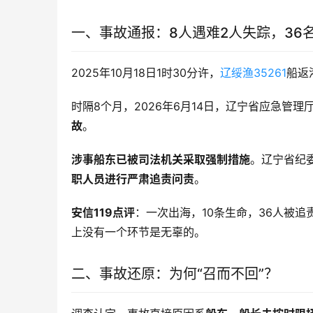
一、事故通报：8人遇难2人失踪，36
2025年10月18日1时30分许，
辽绥渔35261
船返
时隔8个月，2026年6月14日，辽宁省应急管理
故
。
涉事船东已被司法机关采取强制措施
。辽宁省纪
职人员进行严肃追责问责
。
安信119点评
：一次出海，10条生命，36人被
上没有一个环节是无辜的。
二、事故还原：为何“召而不回”？