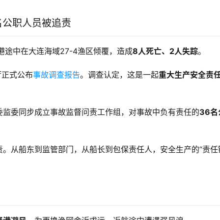
名公职人员被追责
港途中在大连海域27-4渔区倾覆，造成
8人死亡、2人失踪
。
厅正式公布
事故调查报告
。调查认定，这是一起
重大生产安全责
委监委同步成立事故监督问责工作组，对事故中负有责任的
36名
追责。从船东到监管部门，从船长到包保责任人，安全生产的“责任