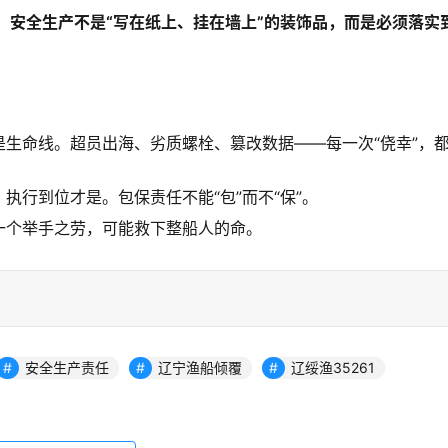
：
安全生产不是“写在纸上、挂在墙上”的装饰品，而是必须落实
。
是生命线。超员出海、劣质螺栓、篡改数据——每一次“侥幸”，
执行到位才是。包保责任不能“包”而不“保”。
一个举手之劳，可能救下整船人的命。
安全生产责任
辽宁渔船倾覆
辽绥渔35261