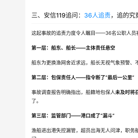
三、安信119追问：
36人追责
，追的究
这起事故的追责力度令人瞩目——36名公职人员
第一层：船东、船长——主体责任悬空
船东为更换渔网舍近求远，船长无视气象预警、不
第二层：包保责任人——指令断了“最后一公里”
事故调查报告明确指出，船籍地包保人
未及时将
了。
第三层：监管部门——港口成了“漏斗”
渔船进出港失控漏管，超员出海无人问津，职务船