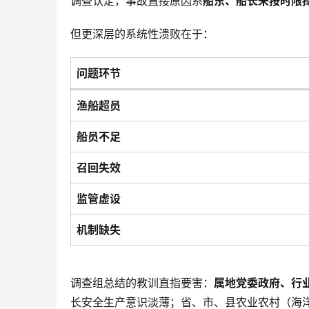
调查认定，事故直接原因系
船东、船长未按时限
但更深层的系统性溃败在于：
问题环节
渔船超员
船员不足
召回失效
监管虚设
机制缺失
调查组总结的教训直指要害：
属地党委政府、行
长安全生产意识淡薄；省、市、县农业农村（海