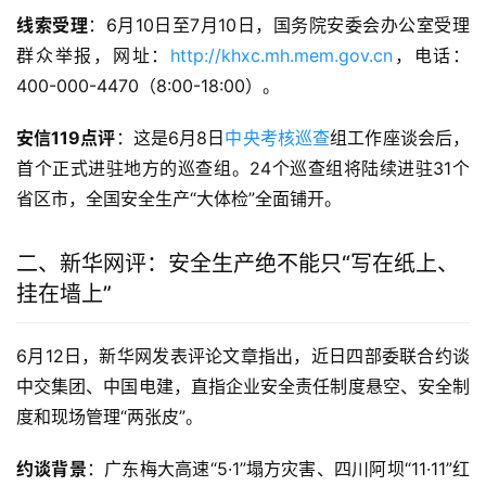
线索受理
：6月10日至7月10日，国务院安委会办公室受理
群众举报，网址：
http://khxc.mh.mem.gov.cn
，电话：
400-000-4470（8:00-18:00）
。
安信119点评
：这是6月8日
中央考核巡查
组工作座谈会后，
首个正式进驻地方的巡查组。24个巡查组将陆续进驻31个
省区市，全国安全生产“大体检”全面铺开。
二、新华网评：安全生产绝不能只“写在纸上、
挂在墙上”
6月12日，新华网发表评论文章指出，近日四部委联合约谈
中交集团、中国电建，直指企业安全责任制度悬空、安全制
度和现场管理“两张皮”
。
约谈背景
：广东梅大高速“5·1”塌方灾害、四川阿坝“11·11”红