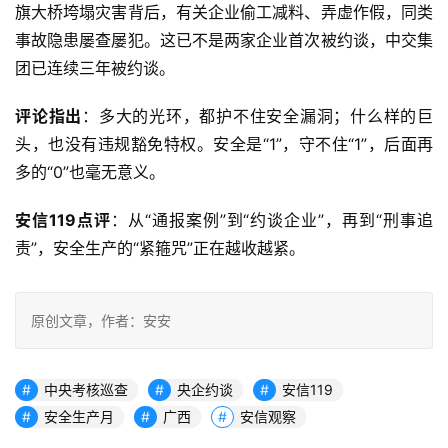
旗大桥垮塌灾害背后，有关企业偷工减料、弄虚作假，同类
事故隐患屡查屡犯
。这已不是两家企业首次被约谈，中交集
团已连续三年被约谈。
评论指出
：多大的光环，都护不住安全漏洞；什么样的巨
头，也没有违规豁免特权。安全是“1”，守不住“1”，后面再
多的“0”也毫无意义
。
安信119点评
：从“通报案例”到“约谈企业”，再到“刑事追
责”，安全生产的“紧箍咒”正在越收越紧。
原创文章，作者：安安
中央考核巡查
央企约谈
安信119
安全生产月
广西
安信观察