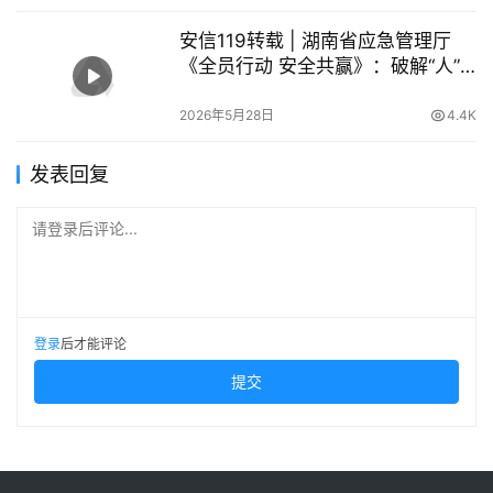
安信119转载 | 湖南省应急管理厅
《全员行动 安全共赢》：破解“人”
的不安全行为，让员工成为安全“第
一责任人”
2026年5月28日
4.4K
发表回复
请登录后评论...
登录
后才能评论
提交