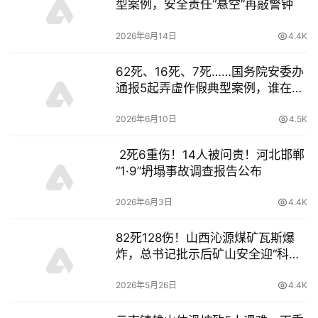
型案例，安全责任“悬空”再敲警钟
2026年6月14日
4.4K
62死、16死、7死……国务院安委办
通报5起弄虚作假典型案例，谁在拿
生命开玩笑？
2026年6月10日
4.5K
2死6重伤！14人被问责！河北邯郸
“1·9”坍塌事故调查报告公布
2026年6月3日
4.4K
82死128伤！山西沁源煤矿瓦斯爆
炸，总书记批示后矿山安全迎“科技
大考”
2026年5月26日
4.4K