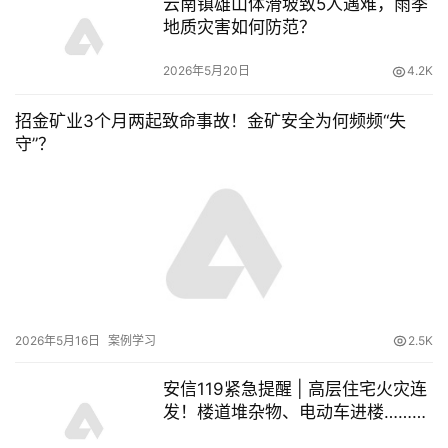
云南镇雄山体滑坡致5人遇难，雨季
地质灾害如何防范？
2026年5月20日
4.2K
招金矿业3个月两起致命事故！金矿安全为何频频“失
守”？
2026年5月16日
案例学习
2.5K
安信119紧急提醒 | 高层住宅火灾连
发！楼道堆杂物、电动车进楼……这
些“身边隐患”你还在犯吗？