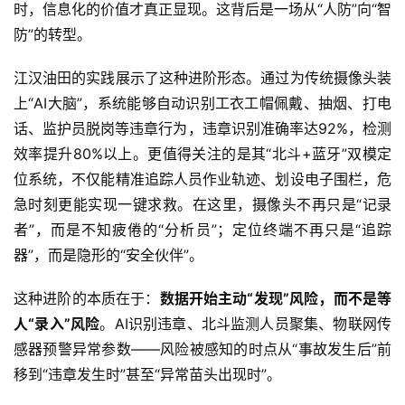
时，信息化的价值才真正显现。这背后是一场从“人防”向“智
防”的转型。
江汉油田的实践展示了这种进阶形态。通过为传统摄像头装
上“AI大脑”，系统能够自动识别工衣工帽佩戴、抽烟、打电
话、监护员脱岗等违章行为，违章识别准确率达92%，检测
效率提升80%以上。更值得关注的是其“北斗+蓝牙”双模定
位系统，不仅能精准追踪人员作业轨迹、划设电子围栏，危
急时刻更能实现一键求救。在这里，摄像头不再只是“记录
者”，而是不知疲倦的“分析员”；定位终端不再只是“追踪
器”，而是隐形的“安全伙伴”。
这种进阶的本质在于：
数据开始主动“发现”风险，而不是等
人“录入”风险
。AI识别违章、北斗监测人员聚集、物联网传
感器预警异常参数——风险被感知的时点从“事故发生后”前
移到“违章发生时”甚至“异常苗头出现时”。