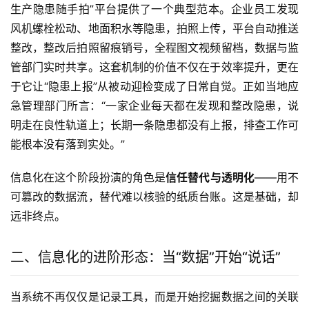
生产隐患随手拍”平台提供了一个典型范本。企业员工发现
风机螺栓松动、地面积水等隐患，拍照上传，平台自动推送
整改，整改后拍照留痕销号，全程图文视频留档，数据与监
管部门实时共享。这套机制的价值不仅在于效率提升，更在
于它让“隐患上报”从被动迎检变成了日常自觉。正如当地应
急管理部门所言：“一家企业每天都在发现和整改隐患，说
明走在良性轨道上；长期一条隐患都没有上报，排查工作可
能根本没有落到实处。”
信息化在这个阶段扮演的角色是
信任替代与透明化
——用不
可篡改的数据流，替代难以核验的纸质台账。这是基础，却
远非终点。
二、信息化的进阶形态：当“数据”开始“说话”
当系统不再仅仅是记录工具，而是开始挖掘数据之间的关联