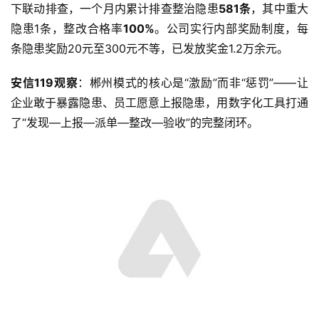
下联动排查，一个月内累计排查整治隐患
581条
，其中重大
隐患1条，整改合格率
100%
。公司实行内部奖励制度，每
条隐患奖励20元至300元不等，已发放奖金1.2万余元
。
安信119观察
：郴州模式的核心是“激励”而非“惩罚”——让
企业敢于暴露隐患、员工愿意上报隐患，用数字化工具打通
了“发现—上报—派单—整改—验收”的完整闭环。