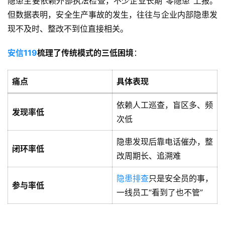
隐患主要依赖外部执法检查，不少企业长期“零隐患”上报。
但数据表明，安全生产事故的发生，往往与企业内部隐患发
现不及时、整改不到位直接相关。
安信119
梳理了传统模式的三低困境
：
痛点
具体表现
依赖人工巡查，盲区多、频
发现率低
次低
隐患发现后靠电话催办，整
闭环率低
改周期长、追溯难
隐患排查
只是安全员的事，
参与率低
一线员工“看到了也不管”