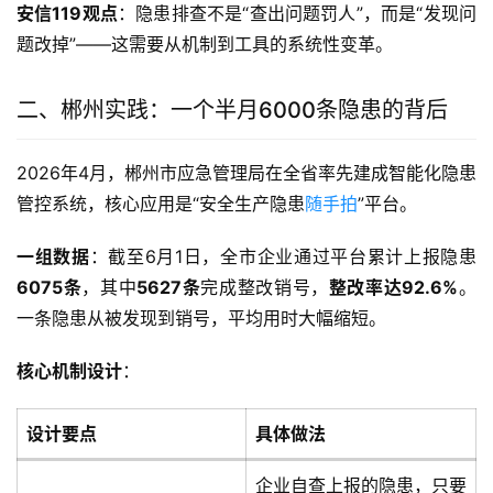
安信119观点
：隐患排查不是“查出问题罚人”，而是“发现问
题改掉”——这需要从机制到工具的系统性变革。
二、郴州实践：一个半月6000条隐患的背后
2026年4月，郴州市应急管理局在全省率先建成智能化隐患
管控系统，核心应用是“安全生产隐患
随手拍
”平台
。
一组数据
：截至6月1日，全市企业通过平台累计上报隐患
6075条
，其中
5627条
完成整改销号，
整改率达92.6%
。
一条隐患从被发现到销号，平均用时大幅缩短
。
核心机制设计
：
设计要点
具体做法
企业自查上报的隐患，只要