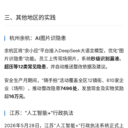
三、其他地区的实践
杭州余杭：AI图片识隐患
余杭区将“余小应”平台接入DeepSeek大语言模型，优化“图
片识隐患”功能。员工上传现场照片，系统
秒级识别漏液、
超压等12类常见隐患
，并自动推送整改依据及建议
。
安全生产月期间，“随手拍”活动覆盖全区12镇街、610家企
业（场所），推动整改隐患
7496处
，发放现金及实物奖励
超
16万元
。
江苏：“人工智能+”行政执法
2026年5月28日，江苏“人工智能+”行政执法系统正式上