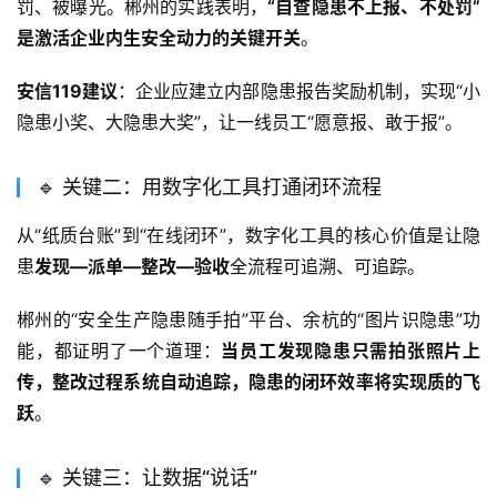
罚、被曝光。郴州的实践表明，
“自查隐患不上报、不处罚”
是激活企业内生安全动力的关键开关
。
安信119建议
：企业应建立内部隐患报告奖励机制，实现“小
隐患小奖、大隐患大奖”，让一线员工“愿意报、敢于报”。
🔹 关键二：用数字化工具打通闭环流程
从“纸质台账”到“在线闭环”，数字化工具的核心价值是让隐
患
发现—派单—整改—验收
全流程可追溯、可追踪。
郴州的“安全生产隐患随手拍”平台、余杭的“图片识隐患”功
能，都证明了一个道理：
当员工发现隐患只需拍张照片上
传，整改过程系统自动追踪，隐患的闭环效率将实现质的飞
跃
。
🔹 关键三：让数据“说话”