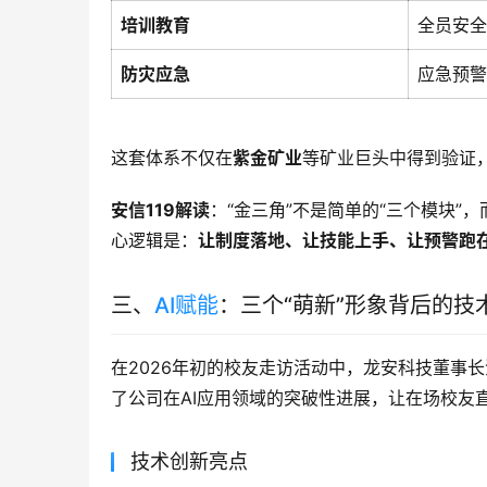
培训教育
全员安全
防灾应急
应急预警
这套体系不仅在
紫金矿业
等矿业巨头中得到验证
安信119解读
：“金三角”不是简单的“三个模块”
心逻辑是：
让制度落地、让技能上手、让预警跑
三、
AI赋能
：三个“萌新”形象背后的技
在2026年初的校友走访活动中，龙安科技董事
了公司在AI应用领域的突破性进展，让在场校友
技术创新亮点