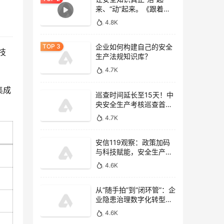
来、“动”起来。《跟着专
家去逛gai》
4.8K
企业如何构建自己的安全
技
生产法规知识库？
4.7K
集成
巡查时间延长至15天！中
央安全生产考核巡查首次
开展监管执法专项检查
4.7K
安信119观察：政策加码
与科技赋能，安全生产信
息化驶入“快车道”
4.6K
从“随手拍”到“闭环管”：企
业隐患治理数字化转型的
四个关键
4.6K