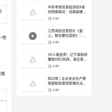
中央考核巡查组进驻8省
企
份明查暗访：动真碰硬，
重拳惩治非法违法行为
4.6K
江西消防创意短片《皇
上，额也要吃荔枝》：5
—他
天6000万播放！口诀“一
4.6K
甩两接拧到底”
36人被追责！辽宁渔船倾
覆致8死2失踪，谁在拿生
命当儿戏？
4.6K
控直
知识库 | 企业安全生产费
用提取和使用管理办法
（2026版）核心解读
4.6K