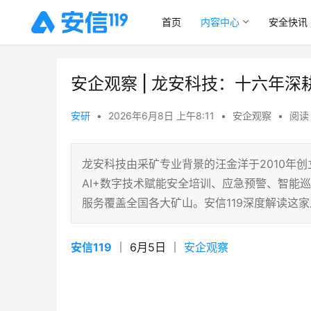
首页
内容中心
安全快讯
安企观察 | 龙安科技：十六年深
安研
•
2026年6月8日 上午8:11
•
安企观察
•
阅读 
龙安科技由采矿专业背景的汪金洋于2010年
AI+数字技术赋能安全培训、应急预警、智能
服务覆盖全国各大矿山。安信119深度解读这家
安信119
 ｜ 6月5日 ｜ 
安企观察