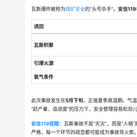
瓦斯爆炸被称为
煤矿安全
的“头号杀手”。
安信119
诱因
瓦斯积聚
引爆火源
氧气条件
此次事故发生在
5月下旬
，正值夏季高温期。气温
“赶产量、追进度”的压力下，安全管理容易松劲
安信119提醒
：瓦斯事故不是“天灾”，而是“人
严格，每一个环节的疏忽都可能成为事故导火索