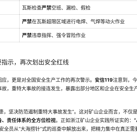
瓦斯检查
严禁
空班、漏检、假检
严禁
在瓦斯超限区域进行电焊、气焊等动火作业
严禁
违章指挥、强令冒险作业
要指示，再次划出安全红线
回应，更是对全国安全生产工作的再次警示。
安信119
注意到，
事故，重特大事故的接连发生，暴露出部分地区和企业在安全生
。
患，坚决防范遏制重特大事故发生”
。这对矿山企业而言，不仅
备、责任体系的全方位检视
。正如浙江矿山企业实践所证实的：
“
安全员从“大海捞针”式的巡查中解放出来，把精力集中在真正需