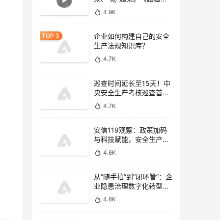
家去逛gai》
4.9K
企业如何构建自己的安全
生产法规知识库？
4.7K
巡查时间延长至15天！中
央安全生产考核巡查首次
开展监管执法专项检查
4.7K
安信119观察：政策加码
与科技赋能，安全生产信
息化驶入“快车道”
4.6K
从“随手拍”到“闭环管”：企
业隐患治理数字化转型的
四个关键
4.6K