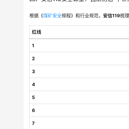
根据《
煤矿安全
规程》和行业规范，
安信119
梳理
红线
1
2
3
4
5
6
7