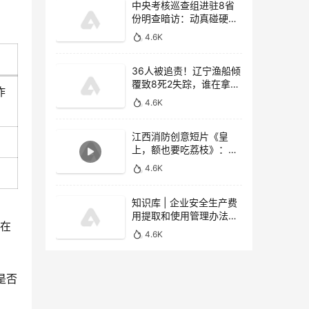
中央考核巡查组进驻8省
份明查暗访：动真碰硬，
重拳惩治非法违法行为
4.6K
36人被追责！辽宁渔船倾
覆致8死2失踪，谁在拿生
炸
命当儿戏？
4.6K
江西消防创意短片《皇
上，额也要吃荔枝》：5
天6000万播放！口诀“一
4.6K
甩两接拧到底”
知识库 | 企业安全生产费
用提取和使用管理办法
在
（2026版）核心解读
4.6K
是否