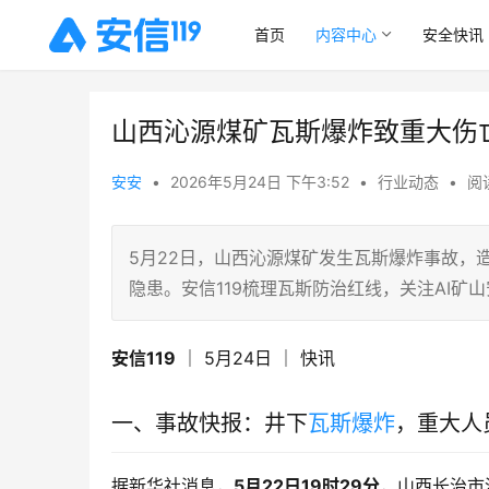
首页
内容中心
安全快讯
山西沁源煤矿瓦斯爆炸致重大伤
安安
•
2026年5月24日 下午3:52
•
行业动态
•
阅读
5月22日，山西沁源煤矿发生瓦斯爆炸事故，
隐患。安信119梳理瓦斯防治红线，关注AI矿
安信119
 ｜ 5月24日 ｜ 快讯
一、事故快报：井下
瓦斯爆炸
，重大人
据新华社消息，
5月22日19时29分
，山西长治市