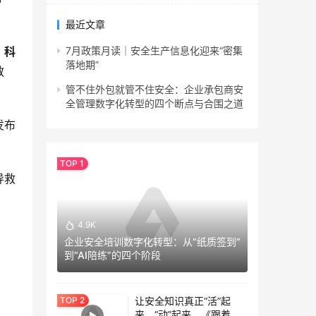
最近文章
，科
7月政策月读｜安全生产信息化迎来“密集
落地期”
教
管不住外包就管不住安全：企业承包商安
全管理数字化转型的四个断点与合围之道
发布
导救
4.9K
企业安全培训数字化转型：从“纸质签到”
到“AI陪练”的四个阶段
让安全知识真正“活”起
来、“动”起来。《跟着专