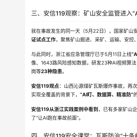
三、安信119观察：矿山安全监管进入“A
就在事故发生的同一天（5月22日），国家矿山
证试点工作
，聚焦矿山掘进、采矿、运输、安控
与此同时，浙江省应急管理厅已于5月11日上线
“
像、1643路风险感知数据，研发23种AI视频
岗等
23种隐患
。
安信119观点
：山西沁源煤矿瓦斯爆炸事故，再次
实现全覆盖的背景下，
“AI盯、数据算、精准防”
安信119从浙江实践案例中看到
，已有多家矿山企
了“让AI跑在事故前面”
。
四、安信119安全课堂：瓦斯防治“十条